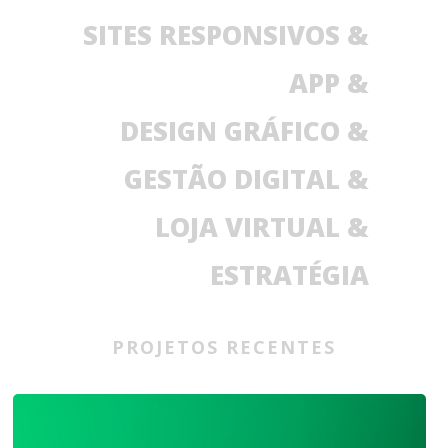
SITES RESPONSIVOS &
APP &
DESIGN GRÁFICO &
GESTÃO DIGITAL &
LOJA VIRTUAL &
ESTRATÉGIA
PROJETOS RECENTES