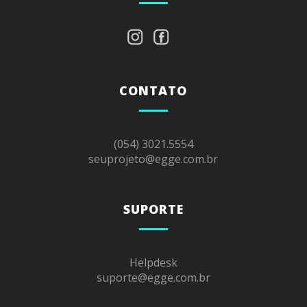
CONTATO
(054) 3021.5554
seuprojeto@egge.com.br
SUPORTE
Helpdesk
suporte@egge.com.br